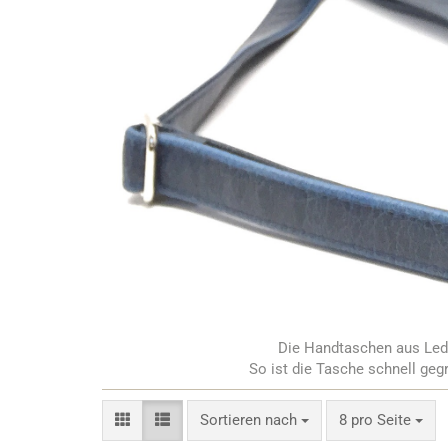
Die Handtaschen aus Leder
So ist die Tasche schnell ge
Sortieren nach
pro Seite
Sortieren nach
8 pro Seite