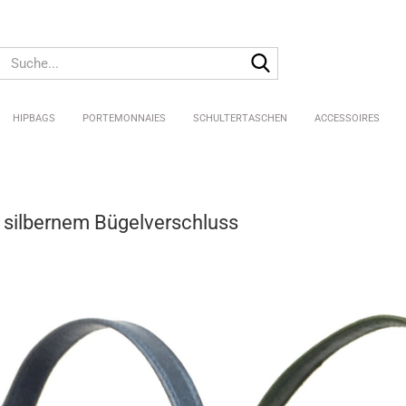
Suche...
HIPBAGS
PORTEMONNAIES
SCHULTERTASCHEN
ACCESSOIRES
Pure Shellys
 silbernem Bügelverschluss
Shellys
Big Shellys