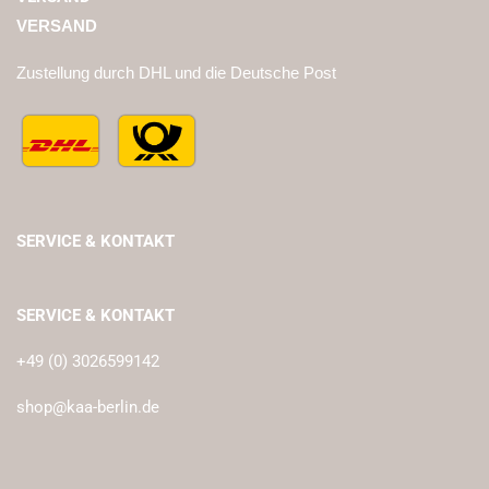
VERSAND
Zustellung durch DHL und die Deutsche Post
SERVICE & KONTAKT
SERVICE & KONTAKT
+49 (0) 3026599142
shop@kaa-berlin.de