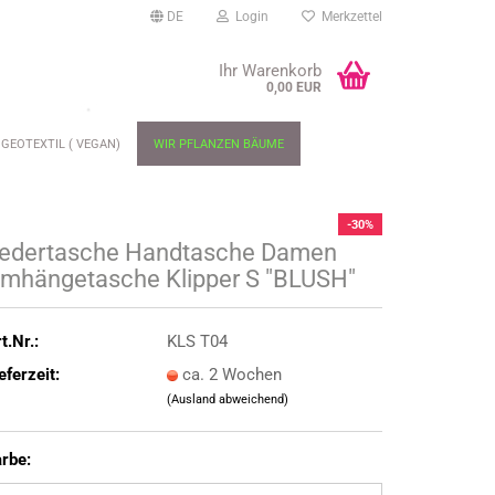
DE
Login
Merkzettel
Ihr Warenkorb
0,00 EUR
GEOTEXTIL ( VEGAN)
WIR PFLANZEN BÄUME
-30%
edertasche Handtasche Damen
mhängetasche Klipper S "BLUSH"
t.Nr.:
KLS T04
eferzeit:
ca. 2 Wochen
(Ausland abweichend)
rbe: