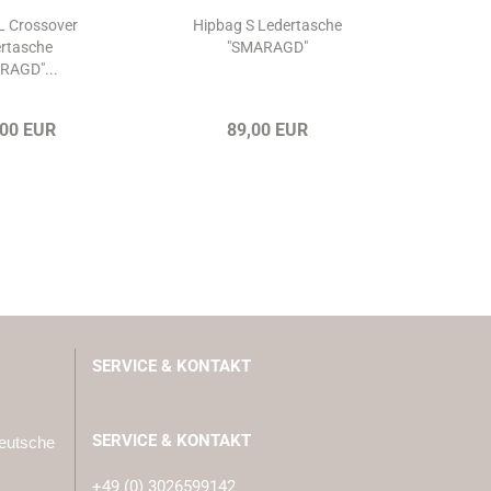
L Crossover
Hipbag S Ledertasche
Grün
rtasche
"SMARAGD"
Handt
RAGD"...
,00 EUR
89,00 EUR
1
SERVICE & KONTAKT
SERVICE & KONTAKT
Deutsche
+49 (0) 3026599142