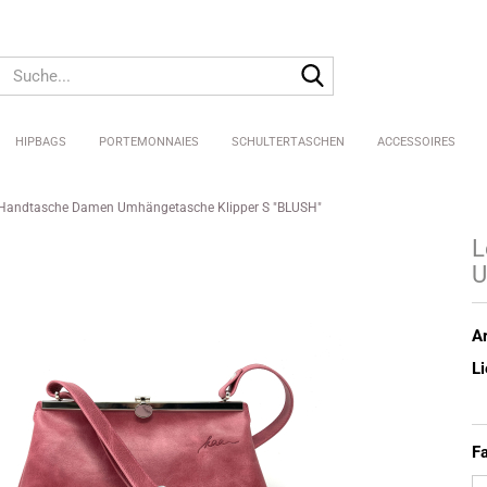
Suche...
HIPBAGS
PORTEMONNAIES
SCHULTERTASCHEN
ACCESSOIRES
 Handtasche Damen Umhängetasche Klipper S "BLUSH"
Pure Shellys
L
Shellys
U
Big Shellys
Ar
Li
Fa