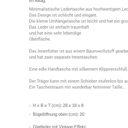
im Alltag.
Minimalistische Ledertasche aus hochwertigem Led
Das Design ist schlicht und elegant.
Die kleine Umhängetasche ist leicht und hat ein g
Das Leder ist einfach traumhaft
und hat eine sehr lebendige
Oberfläche.
Das Innenfutter ist aus einem Baumwollstoff gearbe
und hat zwei separate Innentaschen.
Eine edle Handtasche mit silbernem Klippverschluß
Der Träger kann mit einem Schieber stufenlos bis a
Ein Taschentraum mit wunderbar femininer Taille...
- H x B x T (cm): 28 x 18 x 8
- Bügelöffnung oben (cm): 20
- Glattleder mit Vintage-Effekt-