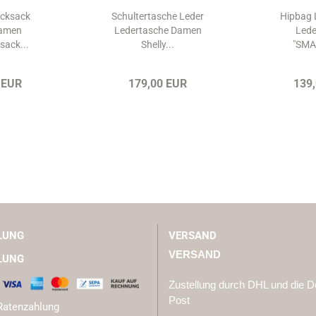
ucksack
Schultertasche Leder
Hipbag 
Damen
Ledertasche Damen
Lede
sack...
Shelly...
"SMA
 EUR
179,00 EUR
139
LUNG
VERSAND
VERSAND
LUNG
Zustellung durch DHL und die 
Post
Ratenzahlung