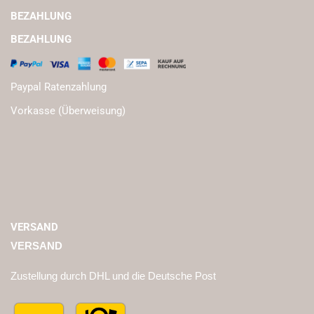
BEZAHLUNG
BEZAHLUNG
Paypal Ratenzahlung
Vorkasse (Überweisung)
VERSAND
VERSAND
Zustellung durch DHL und die Deutsche Post