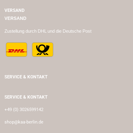
VERSAND
VERSAND
Zustellung durch DHL und die Deutsche Post
SERVICE & KONTAKT
SERVICE & KONTAKT
+49 (0) 3026599142
shop@kaa-berlin.de