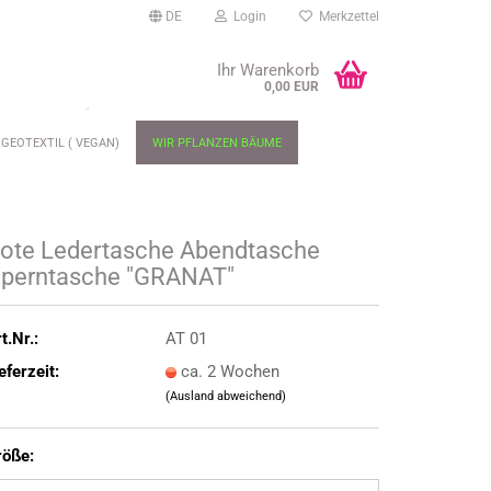
DE
Login
Merkzettel
Ihr Warenkorb
0,00 EUR
GEOTEXTIL ( VEGAN)
WIR PFLANZEN BÄUME
ote Ledertasche Abendtasche
perntasche "GRANAT"
t.Nr.:
AT 01
eferzeit:
ca. 2 Wochen
(Ausland abweichend)
röße: