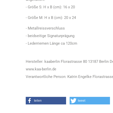
- Größe S: H x B (cm): 16 x 20
- Größe M: H x B (cm): 20 x 24
- Metallreissverschluss
- beidseitige Signaturprägung
- Lederriemen Länge ca 120cm
Hersteller: kaaberlin Florastrasse 80 13187 Berlin 
www.kaa-berlin.de
Verantwortliche Person: Katrin Engelke Florastrasse
teilen
tweet