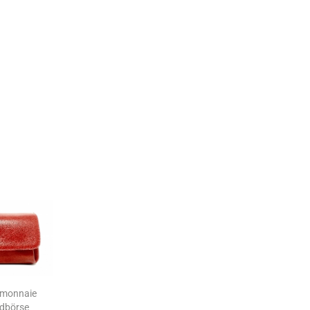
emonnaie
dbörse