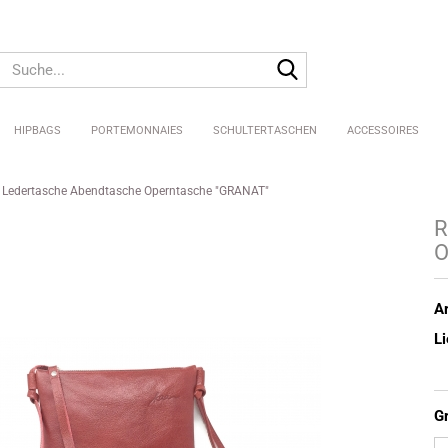
Suche...
HIPBAGS
PORTEMONNAIES
SCHULTERTASCHEN
ACCESSOIRES
 Ledertasche Abendtasche Operntasche "GRANAT"
Pure Shellys
R
Shellys
O
Big Shellys
Ar
Li
G